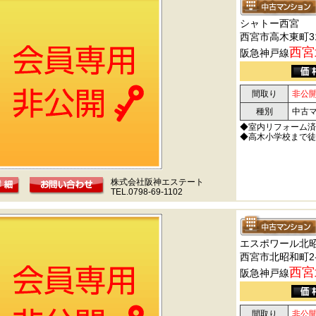
シャトー西宮
西宮市高木東町31
西宮
阪急神戸線
間取り
非公
種別
中古
◆室内リフォーム
◆高木小学校まで徒
株式会社阪神エステート
TEL.0798-69-1102
エスポワール北
西宮市北昭和町2-
西宮
阪急神戸線
間取り
非公