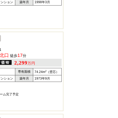
マンション
築年月
1998年3月
1
北口
17
徒歩
分
2,299
万円
2
専有面積
74.24m
（壁芯）
マンション
築年月
1973年9月
ォーム完了予定