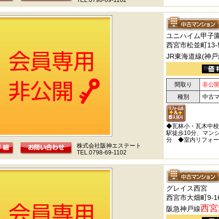
TEL.0798-69-1102
ユニハイム甲子
西宮市松並町13-
JR東海道線(神戸
間取り
非公
種別
中古
◆瓦林小・瓦木中校
駅徒歩10分、マン
分 ◆室内リフォー
株式会社阪神エステート
TEL.0798-69-1102
グレイス西宮
西宮市大畑町9-1
西宮
阪急神戸線