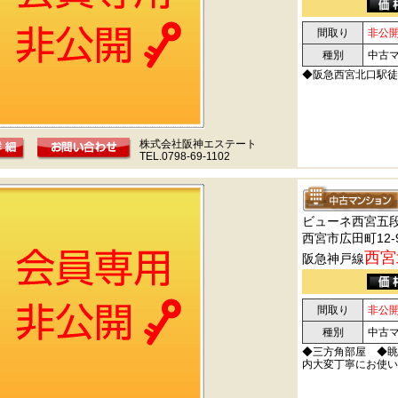
間取り
非公
種別
中古
◆阪急西宮北口駅徒
株式会社阪神エステート
TEL.0798-69-1102
ビューネ西宮五
西宮市広田町12-
西宮
阪急神戸線
間取り
非公
種別
中古
◆三方角部屋 ◆眺
内大変丁寧にお使い