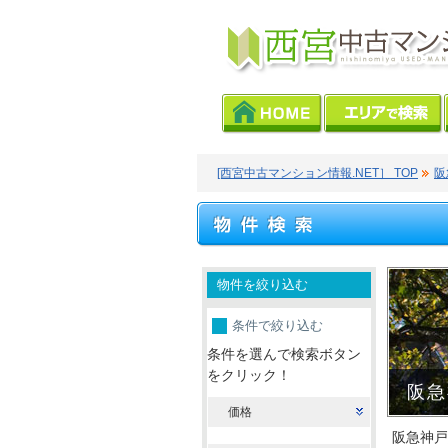
[西宮中古マンション情報.NET］ TOP
阪
物件を絞り込む
条件で絞り込む
条件を選んで検索ボタン
をクリック！
阪急
価格
阪急神戸