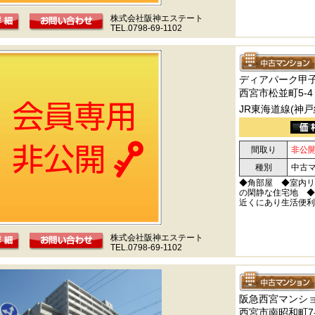
株式会社阪神エステート
TEL.0798-69-1102
ディアパーク甲
西宮市松並町5-4
JR東海道線(神戸
間取り
非公
種別
中古
◆角部屋 ◆室内リ
の閑静な住宅地 ◆
近くにあり生活便利
株式会社阪神エステート
TEL.0798-69-1102
阪急西宮マンシ
西宮市南昭和町7-