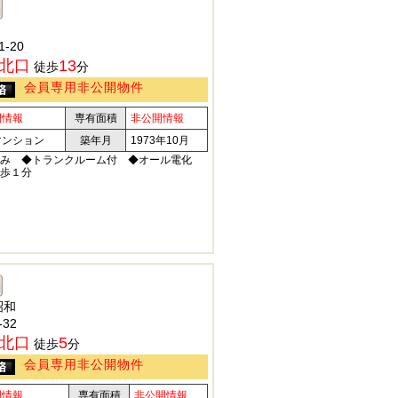
-20
北口
13
徒歩
分
会員専用非公開物件
開情報
専有面積
非公開情報
マンション
築年月
1973年10月
済み ◆トランクルーム付 ◆オール電化
歩１分
昭和
32
北口
5
徒歩
分
会員専用非公開物件
開情報
専有面積
非公開情報