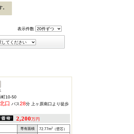
す。
表示件数
手
10-50
北口
28
バス
分 上ヶ原南口より徒歩
2,200
万円
2
専有面積
72.77m
（壁芯）