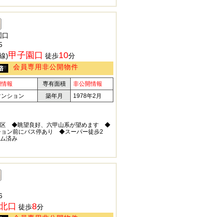
園口
5
甲子園口
10
線)
徒歩
分
会員専用非公開物件
開情報
専有面積
非公開情報
マンション
築年月
1978年2月
区 ◆眺望良好、六甲山系が望めます ◆
ション前にバス停あり ◆スーパー徒歩2
ム済み
6
北口
8
徒歩
分