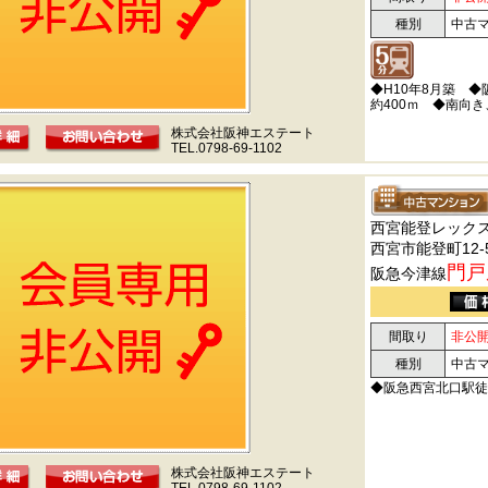
種別
中古
◆H10年8月築 
約400ｍ ◆南向
株式会社阪神エステート
TEL.0798-69-1102
西宮能登レック
西宮市能登町12-
門戸
阪急今津線
間取り
非公
種別
中古
◆阪急西宮北口駅徒
株式会社阪神エステート