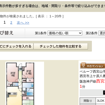
表示件数が多すぎる場合は、地域・間取り・条件等で絞り込みができま
物件が検索されました。[ 表示 ： 1～20件 ]
1
:
2
次へ >>
第1条件
第2条件
ベルーフ西宮山
西宮市上ケ原八番町
西宮
阪急神戸線
1
分
間取り
3LDK