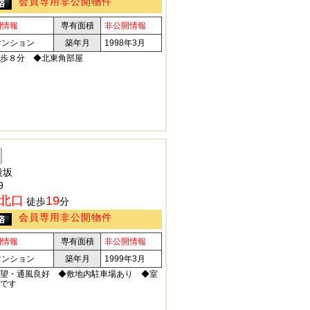
会員専用非公開物件
開情報
専有面積
非公開情報
マンション
築年月
1998年3月
歩８分 ◆北東角部屋
段坂
9
北口
19
徒歩
分
会員専用非公開物件
開情報
専有面積
非公開情報
マンション
築年月
1999年3月
望・通風良好 ◆敷地内駐車場あり ◆室
です