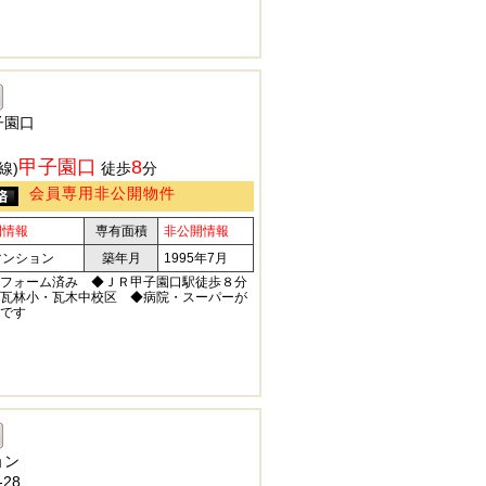
子園口
甲子園口
8
線)
徒歩
分
会員専用非公開物件
開情報
専有面積
非公開情報
マンション
築年月
1995年7月
フォーム済み ◆ＪＲ甲子園口駅徒歩８分
瓦林小・瓦木中校区 ◆病院・スーパーが
です
ョン
28