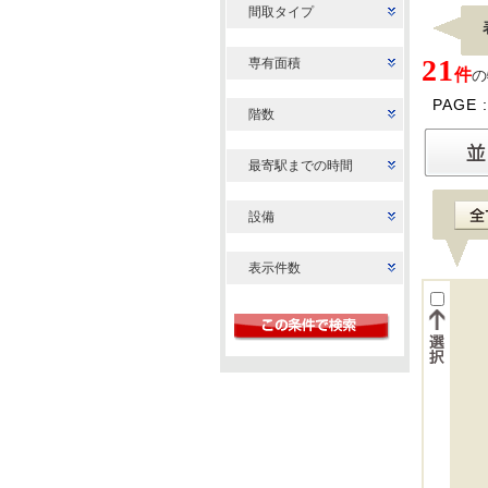
間取タイプ
21
専有面積
件
の
PAGE 
階数
最寄駅までの時間
設備
表示件数