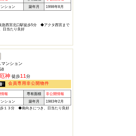
マンション
築年月
1998年8月
◆阪急西宮北口駅徒歩5分 ◆アクタ西宮まで
き、日当たり良好
スマンション
58
厄神
11
徒歩
分
会員専用非公開物件
開情報
専有面積
非公開情報
マンション
築年月
1983年2月
歩１３分 ◆南向きにつき、日当たり良好