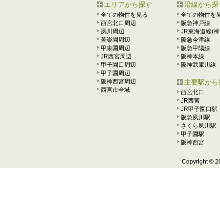
エリアから探す
沿線から探
全ての物件を見る
全ての物件を
西宮北口周辺
阪急神戸線
夙川周辺
JR東海道線(神
苦楽園周辺
阪急今津線
甲東園周辺
阪急甲陽線
JR西宮周辺
阪神本線
甲子園口周辺
阪神武庫川線
甲子園周辺
阪神西宮周辺
主要駅から
西宮市全域
西宮北口
JR西宮
JR甲子園口駅
阪急夙川駅
さくら夙川駅
甲子園駅
阪神西宮
Copyright ©
2