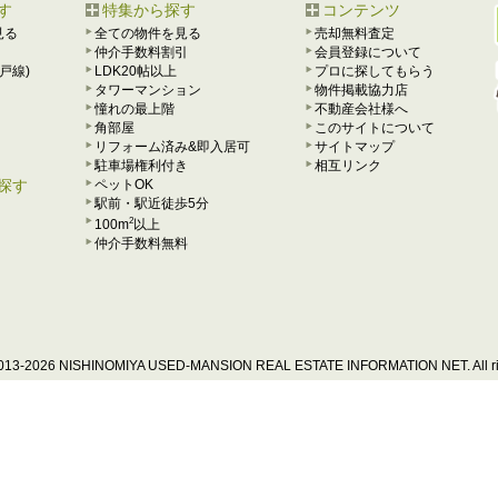
す
特集から探す
コンテンツ
見る
全ての物件を見る
売却無料査定
仲介手数料割引
会員登録について
戸線)
LDK20帖以上
プロに探してもらう
タワーマンション
物件掲載協力店
憧れの最上階
不動産会社様へ
角部屋
このサイトについて
リフォーム済み&即入居可
サイトマップ
駐車場権利付き
相互リンク
探す
ペットOK
駅前・駅近徒歩5分
2
100m
以上
仲介手数料無料
013-2026 NISHINOMIYA USED-MANSION REAL ESTATE INFORMATION NET. All rig